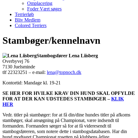
Omplacering
Foder Vært søges
Terrierløb
Bliv Medlem
Colored Terriers
Stambøger/kennelnavn
Stambogsfører Lena Liisberg
Overbyvej 76
7130 Juelsminde
tlf 22323251 – e-mail:
lena@topnoch.dk
Kontortid: Mandage kl. 19-21
SE HER FOR HVILKE KRAV DIN HUND SKAL OPFYLDE
FOR AT DER KAN UDSTEDES STAMBØGER –
KLIK
HER
Vedr. titler på stambøger: for at få din/dine hundes titler på afkoms
stambøger, skal ansøgning på Championat, være indsendt til
formanden. Formanden sørger så for at få videresendt til
stambogsføreren, som notere dette i stambogsdatabasen. Har din
hund modtaget Championat rosetten på klubbens årlige