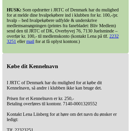
HUSK:
Som opdrætter i JRTC of Denmark har du mulighed
for at melde dine hvalpekøbere ind i klubben for kr. 100,-/pr.
hvalp – bed hvalpekøbere udfylde & underskrive
medlemsansøgningen (printes fra fanebladet: Bliv Medlem)
send den til JRTC of DK, Overbyvej 76, 7130 Juelsminde –
overfør kr. 100,- til medlemskonto (kontakt Lena på tlf.
2232
3251
eller
mail
for at få oplyst kontonr.)
Købe dit Kennelnavn
I JRTC of Denmark har du mulighed for at købe dit
Kennelnavn, så andre i klubben ikke kan bruge det.
Prisen for et Kennelnavn er kr. 250,-
Betaling overføres til kontonr. 7140-0001320552
Kontakt Lena Liisberg for at høre om det navn du ønsker er
ledigt:
Tlf. 22323251