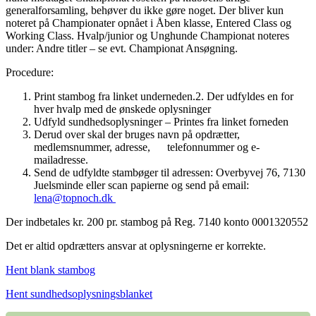
generalforsamling, behøver du ikke gøre noget. Der bliver kun
noteret på Championater opnået i Åben klasse, Entered Class og
Working Class. Hvalp/junior og Unghunde Championat noteres
under: Andre titler – se evt. Championat Ansøgning.
Procedure:
Print stambog fra linket underneden.2. Der udfyldes en for
hver hvalp med de ønskede oplysninger
Udfyld sundhedsoplysninger – Printes fra linket forneden
Derud over skal der bruges navn på opdrætter,
medlemsnummer, adresse, telefonnummer og e-
mailadresse.
Send de udfyldte stambøger til adressen: Overbyvej 76, 7130
Juelsminde eller scan papierne og send på email:
lena@topnoch.dk
Der indbetales kr. 200 pr. stambog på Reg. 7140 konto 0001320552
Det er altid opdrætters ansvar at oplysningerne er korrekte.
Hent blank stambog
Hent sundhedsoplysningsblanket