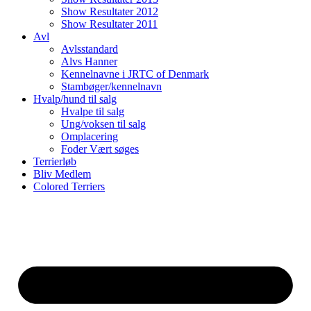
Show Resultater 2012
Show Resultater 2011
Avl
Avlsstandard
Alvs Hanner
Kennelnavne i JRTC of Denmark
Stambøger/kennelnavn
Hvalp/hund til salg
Hvalpe til salg
Ung/voksen til salg
Omplacering
Foder Vært søges
Terrierløb
Bliv Medlem
Colored Terriers