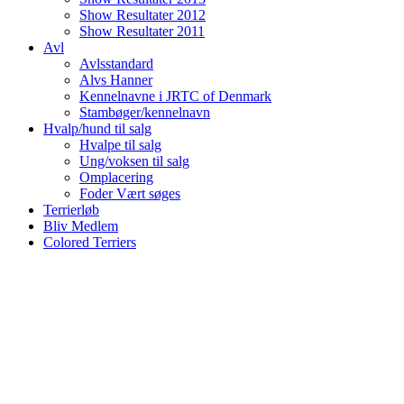
Show Resultater 2012
Show Resultater 2011
Avl
Avlsstandard
Alvs Hanner
Kennelnavne i JRTC of Denmark
Stambøger/kennelnavn
Hvalp/hund til salg
Hvalpe til salg
Ung/voksen til salg
Omplacering
Foder Vært søges
Terrierløb
Bliv Medlem
Colored Terriers