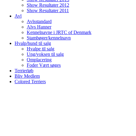
Show Resultater 2012
Show Resultater 2011
Avl
Avlsstandard
Alvs Hanner
Kennelnavne i JRTC of Denmark
Stambøger/kennelnavn
Hvalp/hund til salg
Hvalpe til salg
Ung/voksen til salg
Omplacering
Foder Vært søges
Terrierløb
Bliv Medlem
Colored Terriers