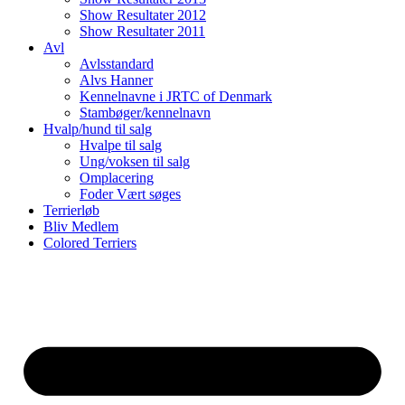
Show Resultater 2012
Show Resultater 2011
Avl
Avlsstandard
Alvs Hanner
Kennelnavne i JRTC of Denmark
Stambøger/kennelnavn
Hvalp/hund til salg
Hvalpe til salg
Ung/voksen til salg
Omplacering
Foder Vært søges
Terrierløb
Bliv Medlem
Colored Terriers